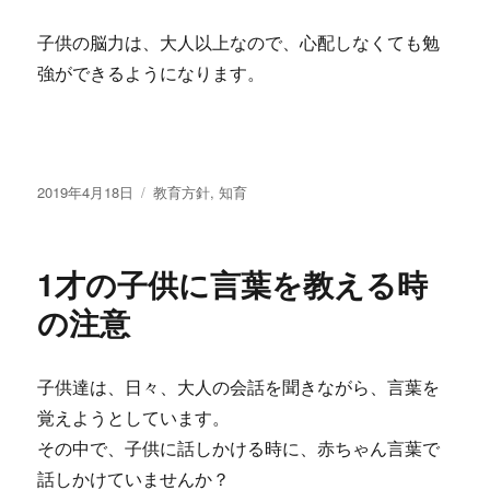
子供の脳力は、大人以上なので、心配しなくても勉
強ができるようになります。
投
2019年4月18日
カ
教育方針
,
知育
稿
テ
日:
ゴ
リ
1才の子供に言葉を教える時
ー
の注意
子供達は、日々、大人の会話を聞きながら、言葉を
覚えようとしています。
その中で、子供に話しかける時に、赤ちゃん言葉で
話しかけていませんか？