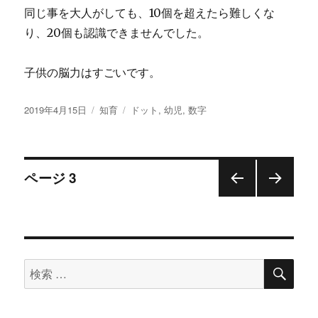
同じ事を大人がしても、10個を超えたら難しくな
り、20個も認識できませんでした。
子供の脳力はすごいです。
投
2019年4月15日
カ
知育
タ
ドット
,
幼児
,
数字
稿
テ
グ
日:
ゴ
リ
投
ー
ページ
3
前の
次の
稿
ペー
ペー
ジ
ジ
ナ
検
検
ビ
索
索
ゲ
対