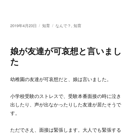
投
2019年4月23日
カ
知育
タ
なんで？
,
知育
稿
テ
グ
日:
ゴ
リ
娘が友達が可哀想と言いまし
ー
た
幼稚園の友達が可哀想だと、娘は言いました。
小学校受験のストレスで、受験本番面接の時に泣き
出したり、声が出なかったりした友達が居たそうで
す。
ただでさえ、面接は緊張します。大人でも緊張する