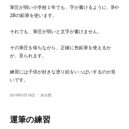
筆圧が弱い小学校１年でも、字が書けるように、Bや
2Bの鉛筆を使います。
それでも、筆圧が弱いと文字が書けません。
その筆圧を保ちながら、正確に色鉛筆を使えるか
が、見られます。
練習には子供が好きな塗り絵をいっぱいするのが良
いです。
投
2019年5月18日
カ
未分類
稿
テ
日:
ゴ
リ
運筆の練習
ー