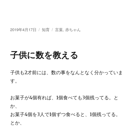
投
2019年4月17日
カ
知育
タ
言葉
,
赤ちゃん
稿
テ
グ
日:
ゴ
リ
子供に数を教える
ー
子供も2才前には、数の事をなんとなく分かっていま
す。
お菓子が4個有れば、1個食べても3個残ってる。と
か、
お菓子4個を3人で1個ずつ食べると、1個残ってる。
とか、