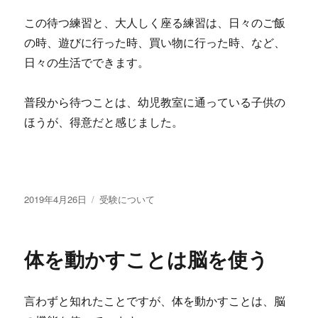
この待つ練習と、大人しく座る練習は、日々のご飯
の時、遊びに行った時、買い物に行った時、など、
日々の生活でできます。
普段から待つことは、幼児教室に通っている子供の
ほうが、得意だと感じました。
投
2019年4月26日
カ
受験について
稿
テ
日:
ゴ
リ
体を動かすことは脳を使う
ー
言わずと知れたことですが、体を動かすことは、脳