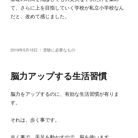
て、さらに上を目指していく学校が私立小学校なん
だと、改めて感じました。
投
2019年5月15日
カ
受験に必要なもの
稿
テ
日:
ゴ
リ
脳力アップする生活習慣
ー
脳力をアップするのに、有効な生活習慣が有りま
す。
それは、歩く事です。
歩く事で、手足を動かすので、脳を使います。